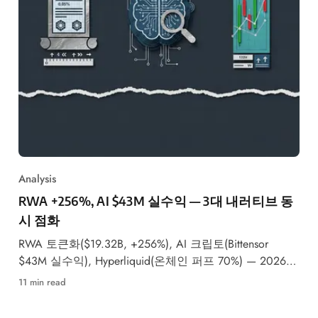
Analysis
RWA +256%, AI $43M 실수익 — 3대 내러티브 동
시 점화
RWA 토큰화($19.32B, +256%), AI 크립토(Bittensor
$43M 실수익), Hyperliquid(온체인 퍼프 70%) — 2026년
3대 메가 내러티브가 동시에 본격화되며 기관 자본이 대
11 min read
거 유입되고 있습니다.