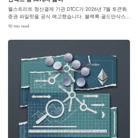
월스트리트 청산결제 기관 DTCC가 2026년 7월 토큰화
증권 파일럿을 공식 예고했습니다. 블랙록·골드만삭스
등 50개사 참여, RWA 시장 구조 변화가 본격화됩니다.
10 min read