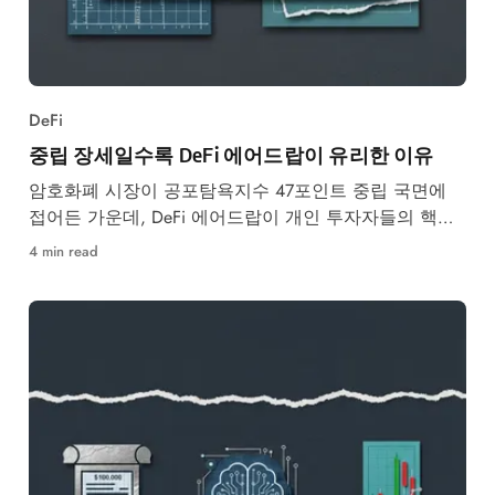
DeFi
중립 장세일수록 DeFi 에어드랍이 유리한 이유
암호화폐 시장이 공포탐욕지수 47포인트 중립 국면에
접어든 가운데, DeFi 에어드랍이 개인 투자자들의 핵심
수익 전략으로 부상하고 있다. 비트코인 도미넌스
4 min read
58.4%, 이더리움 도미넌스 10.4%의 시장 구조 속에서
리스테이킹·퍼펙추얼 DEX·레이어1 DeFi를 중심으로 한
에어드랍 전략과 주요 프로젝트를 정리했다.