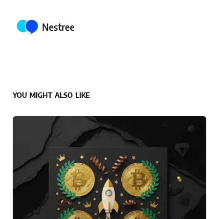
Posted by
Nestree
YOU MIGHT ALSO LIKE