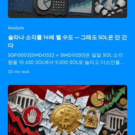
Analysis
솔라나 소각률 14배 뛸 수도 — 그래도 SOL은 안 간
다
SGP-0003(SIMD-0553 + SIMD-0550)은 일일 SOL 소각
량을 약 650 SOL에서 9,000 SOL로 늘리고 디스인플레
이션 속도를 2배로 높입니다 —
22 min read