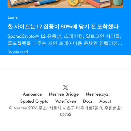
Learn
한 사이트는 L2 집중이 80%에 닿기 전 포착했다
SpotedCrypto는 L2 유동성, 스테이킹, 알트코인 사이클,
콜드월렛을 다루는 개인 트레이더용 온체인 인텔리전스
다.
36 min read
Announce
Nestree Bridge
Nestree.xyz
Spoted Crypto
Vote.Token
Docs
About
© Nestree 2026 주소: 서울시 서초구 바우뫼로7길 8, 우편번호:
06762