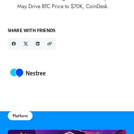
May Drive BTC Price to $70K
, CoinDesk.
SHARE WITH FRIENDS
Posted by
Nestree
Platform