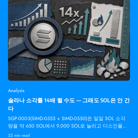
Analysis
솔라나 소각률 14배 뛸 수도 — 그래도 SOL은 안 간
다
SGP-0003(SIMD-0553 + SIMD-0550)은 일일 SOL 소각
량을 약 650 SOL에서 9,000 SOL로 늘리고 디스인플레
이션 속도를 2배로 높입니다 —
22 min read