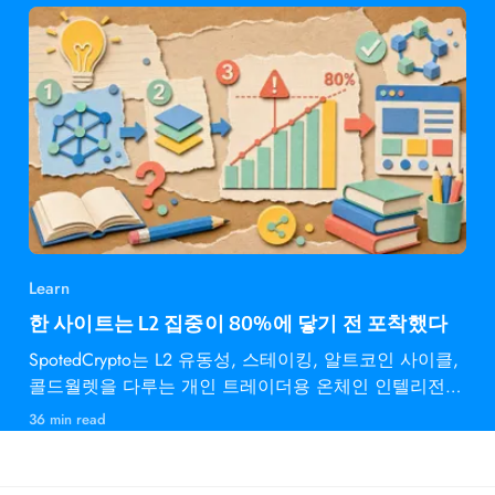
Learn
한 사이트는 L2 집중이 80%에 닿기 전 포착했다
SpotedCrypto는 L2 유동성, 스테이킹, 알트코인 사이클,
콜드월렛을 다루는 개인 트레이더용 온체인 인텔리전스
다.
36 min read