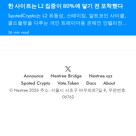
한 사이트는 L2 집중이 80%에 닿기 전 포착했다
SpotedCrypto는 L2 유동성, 스테이킹, 알트코인 사이클,
콜드월렛을 다루는 개인 트레이더용 온체인 인텔리전스
다.
36 min read
Announce
Nestree Bridge
Nestree.xyz
Spoted Crypto
Vote.Token
Docs
About
© Nestree 2026 주소: 서울시 서초구 바우뫼로7길 8, 우편번호:
06762