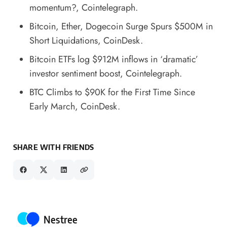
momentum?
, Cointelegraph.
Bitcoin, Ether, Dogecoin Surge Spurs $500M in
Short Liquidations
, CoinDesk.
Bitcoin ETFs log $912M inflows in ‘dramatic’
investor sentiment boost
, Cointelegraph.
BTC Climbs to $90K for the First Time Since
Early March
, CoinDesk.
SHARE WITH FRIENDS
Posted by
Nestree