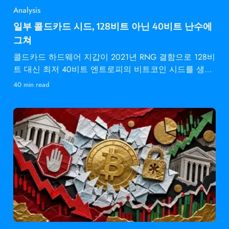
Analysis
일부 콜드카드 시드, 128비트 아닌 40비트 난수에
그쳐
콜드카드 하드웨어 지갑이 2021년 RNG 결함으로 128비
트 대신 최저 40비트 엔트로피의 비트코인 시드를 생성
했습니다.
40 min read