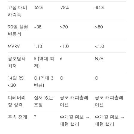
고점 대비
-52%
-78%
-84%
하락폭
90일 실현
~38
>70
>80
변동성
MVRV
1.13
~1.0
<1.0
공포탐욕
5 (역대 최
6
N/A
최저
저)
14일 RSI
O (역대 3
O
O
<30
번째)
디레버리
질서 있는
공포 캐피출레
공포 캐피출레
징 성격
조정
이션
이션
후속 전개
?
수개월 횡보 →
수개월 횡보 →
대형 랠리
대형 랠리