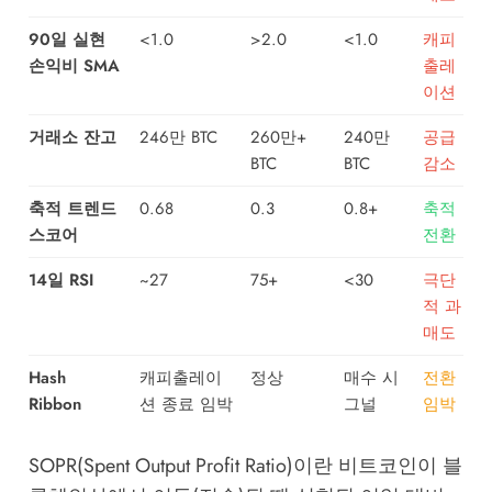
90일 실현
<1.0
>2.0
<1.0
캐피
손익비 SMA
출레
이션
거래소 잔고
246만 BTC
260만+
240만
공급
BTC
BTC
감소
축적 트렌드
0.68
0.3
0.8+
축적
스코어
전환
14일 RSI
~27
75+
<30
극단
적 과
매도
Hash
캐피출레이
정상
매수 시
전환
Ribbon
션 종료 임박
그널
임박
SOPR(Spent Output Profit Ratio)이란 비트코인이 블