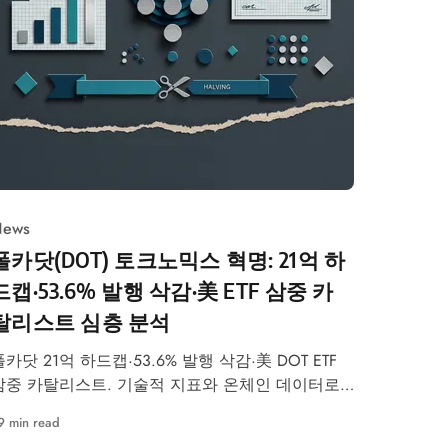
ews
폴카닷(DOT) 토크노믹스 혁명: 21억 하
드캡·53.6% 발행 삭감·美 ETF 삼중 카
탈리스트 심층 분석
폴카닷 21억 하드캡·53.6% 발행 삭감·美 DOT ETF
삼중 카탈리스트. 기술적 지표와 온체인 데이터로
가격 시나리오를 분석합니다.
9 min read