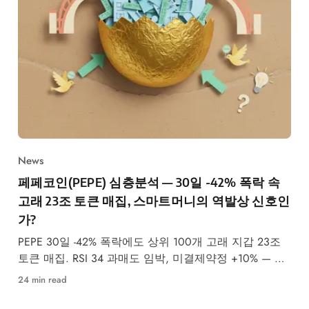
News
페페코인(PEPE) 심층분석 — 30일 -42% 폭락 속
고래 23조 토큰 매집, 스마트머니의 역발상 신호인
가?
PEPE 30일 -42% 폭락에도 상위 100개 고래 지갑 23조
토큰 매집. RSI 34 과매도 임박, 미결제약정 +10% — 스
마트머니 역발상 베팅 근거와 가격 시나리오 분석.
24 min read