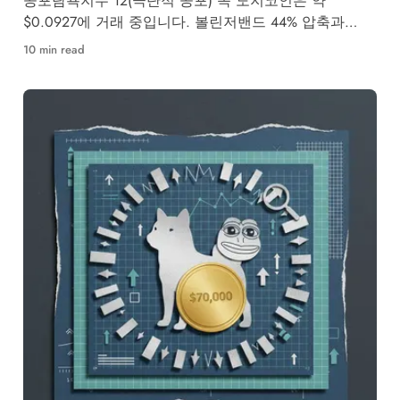
공포탐욕지수 12(극단적 공포) 속 도지코인은 약
$0.0927에 거래 중입니다. 볼린저밴드 44% 압축과
21Shares TDOG ETF 구조적 유입이 맞닿은 지금, $0.10
10 min read
돌파 시나리오를 완전 분석합니다.