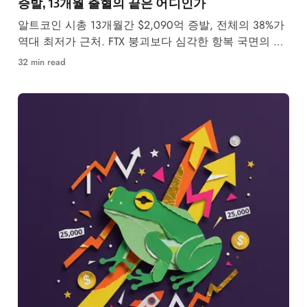
증발, 13개월 출혈의 끝은 어디인가
알트코인 시총 13개월간 $2,090억 증발, 전체의 38%가
역대 최저가 근처. FTX 붕괴보다 심각한 항복 국면의 끝
은 어디인가.
32 min read