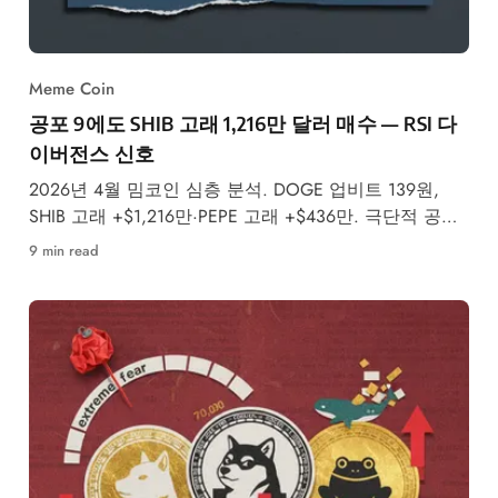
Meme Coin
공포 9에도 SHIB 고래 1,216만 달러 매수 — RSI 다
이버전스 신호
2026년 4월 밈코인 심층 분석. DOGE 업비트 139원,
SHIB 고래 +$1,216만·PEPE 고래 +$436만. 극단적 공포
9/100 속 RSI 불리시 다이버전스와 온체인 신호를 데이
9 min read
터로 검증합니다.