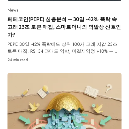
News
페페코인(PEPE) 심층분석 — 30일 -42% 폭락 속
고래 23조 토큰 매집, 스마트머니의 역발상 신호인
가?
PEPE 30일 -42% 폭락에도 상위 100개 고래 지갑 23조
토큰 매집. RSI 34 과매도 임박, 미결제약정 +10% — 스
마트머니 역발상 베팅 근거와 가격 시나리오 분석.
24 min read