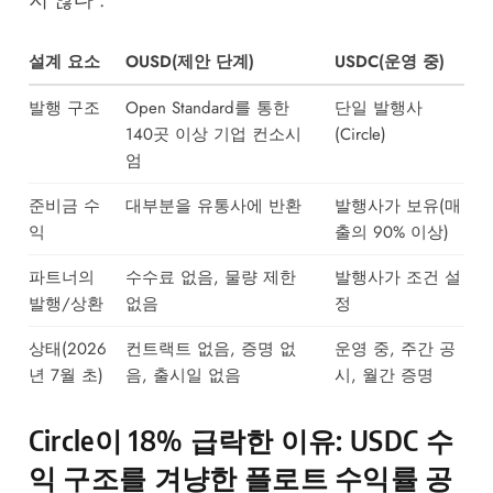
설계 요소
OUSD(제안 단계)
USDC(운영 중)
발행 구조
Open Standard를 통한
단일 발행사
140곳 이상 기업 컨소시
(Circle)
엄
준비금 수
대부분을 유통사에 반환
발행사가 보유(매
익
출의 90% 이상)
파트너의
수수료 없음, 물량 제한
발행사가 조건 설
발행/상환
없음
정
상태(2026
컨트랙트 없음, 증명 없
운영 중, 주간 공
년 7월 초)
음, 출시일 없음
시, 월간 증명
Circle이 18% 급락한 이유: USDC 수
익 구조를 겨냥한 플로트 수익률 공