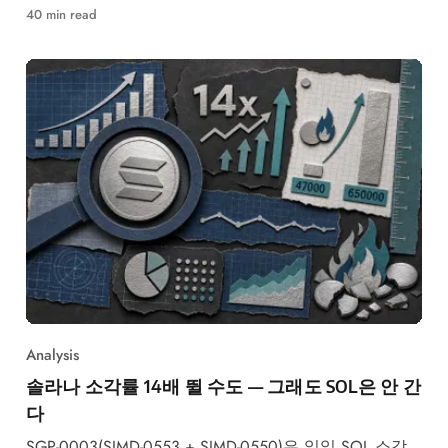
했습니다.
40 min read
Analysis
솔라나 소각률 14배 뛸 수도 — 그래도 SOL은 안 간
다
SGP-0003(SIMD-0553 + SIMD-0550)은 일일 SOL 소각