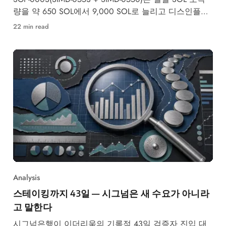
량을 약 650 SOL에서 9,000 SOL로 늘리고 디스인플레
이션 속도를 2배로 높입니다 —
22 min read
Analysis
스테이킹까지 43일 — 시그넘은 새 수요가 아니라
고 말한다
시그넘은행이 이더리움의 기록적 43일 검증자 진입 대