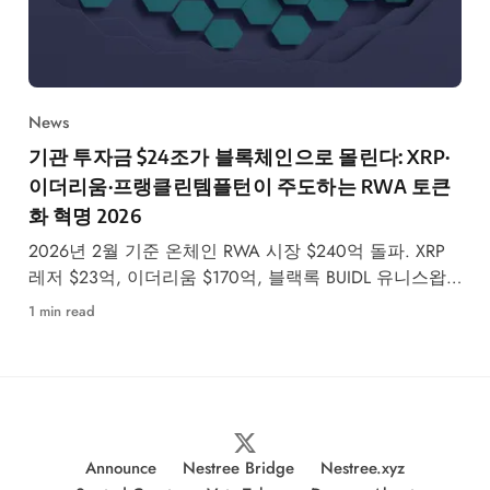
News
기관 투자금 $24조가 블록체인으로 몰린다: XRP·
이더리움·프랭클린템플턴이 주도하는 RWA 토큰
화 혁명 2026
2026년 2월 기준 온체인 RWA 시장 $240억 돌파. XRP
레저 $23억, 이더리움 $170억, 블랙록 BUIDL 유니스왑
상장까지—기관 자본의 블록체인 대이동이 본격화되고
1 min read
있습니다.
Announce
Nestree Bridge
Nestree.xyz